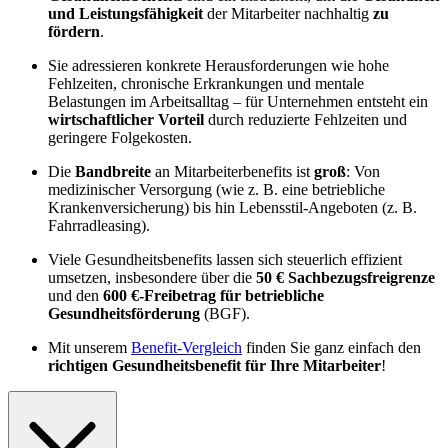
und Leistungsfähigkeit
der Mitarbeiter nachhaltig
zu
fördern
.
Sie adressieren konkrete Herausforderungen wie hohe
Fehlzeiten, chronische Erkrankungen und mentale
Belastungen im Arbeitsalltag – für Unternehmen entsteht ein
wirtschaftlicher Vorteil
durch reduzierte Fehlzeiten und
geringere Folgekosten.
Die
Bandbreite
an Mitarbeiterbenefits ist
groß
: Von
medizinischer Versorgung (wie z. B. eine betriebliche
Krankenversicherung) bis hin Lebensstil-Angeboten (z. B.
Fahrradleasing).
Viele Gesundheitsbenefits lassen sich steuerlich effizient
umsetzen, insbesondere über die
50 € Sachbezugsfreigrenze
und den
600 €-Freibetrag für betriebliche
Gesundheitsförderung
(BGF).
Mit unserem
Benefit-Vergleich
finden Sie ganz einfach den
richtigen Gesundheitsbenefit für Ihre Mitarbeiter
!