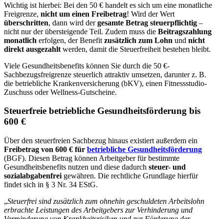
Wichtig ist hierbei: Bei den 50 € handelt es sich um eine monatliche
Freigrenze,
nicht um einen Freibetrag
! Wird der Wert
überschritten
, dann wird der
gesamte Betrag steuerpflichtig
–
nicht nur der übersteigende Teil. Zudem muss die
Beitragszahlung
monatlich
erfolgen, der Benefit
zusätzlich zum Lohn
und
nicht
direkt ausgezahlt
werden, damit die Steuerfreiheit bestehen bleibt.
Viele Gesundheitsbenefits können Sie durch die 50 €-
Sachbezugsfreigrenze steuerlich attraktiv umsetzen, darunter z. B.
die betriebliche Krankenversicherung (bKV), einen Fitnessstudio-
Zuschuss oder Wellness-Gutscheine.
Steuerfreie betriebliche Gesundheitsförderung bis
600 €
Über den steuerfreien Sachbezug hinaus existiert außerdem ein
Freibetrag von 600 € für
betriebliche Gesundheitsförderung
(BGF). Diesen Betrag können Arbeitgeber für bestimmte
Gesundheitsbenefits nutzen und diese dadurch
steuer- und
sozialabgabenfrei
gewähren. Die rechtliche Grundlage hierfür
findet sich in § 3 Nr. 34 EStG.
„
Steuerfrei sind zusätzlich zum ohnehin geschuldeten Arbeitslohn
erbrachte Leistungen des Arbeitgebers zur Verhinderung und
Verminderung von Krankheitsrisiken und zur Förderung der