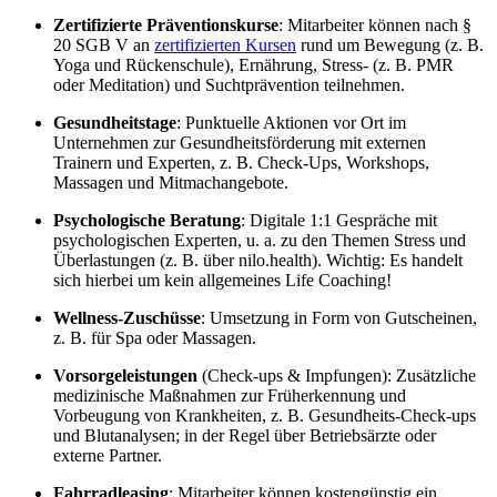
Zertifizierte Präventionskurse
: Mitarbeiter können nach §
20 SGB V an
zertifizierten Kursen
rund um Bewegung (z. B.
Yoga und Rückenschule), Ernährung, Stress- (z. B. PMR
oder Meditation) und Suchtprävention teilnehmen.
Gesundheitstage
: Punktuelle Aktionen vor Ort im
Unternehmen zur Gesundheitsförderung mit externen
Trainern und Experten, z. B. Check-Ups, Workshops,
Massagen und Mitmachangebote.
Psychologische Beratung
: Digitale 1:1 Gespräche mit
psychologischen Experten, u. a. zu den Themen Stress und
Überlastungen (z. B. über nilo.health). Wichtig: Es handelt
sich hierbei um kein allgemeines Life Coaching!
Wellness-Zuschüsse
: Umsetzung in Form von Gutscheinen,
z. B. für Spa oder Massagen.
Vorsorgeleistungen
(Check-ups & Impfungen): Zusätzliche
medizinische Maßnahmen zur Früherkennung und
Vorbeugung von Krankheiten, z. B. Gesundheits-Check-ups
und Blutanalysen; in der Regel über Betriebsärzte oder
externe Partner.
Fahrradleasing
: Mitarbeiter können kostengünstig ein