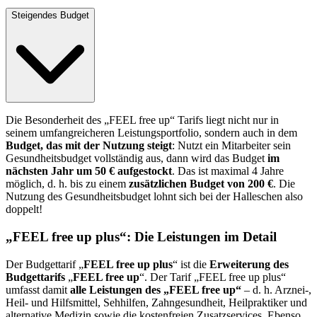
Steigendes Budget
Die Besonderheit des „FEEL free up“ Tarifs liegt nicht nur in
seinem umfangreicheren Leistungsportfolio, sondern auch in dem
Budget, das mit der Nutzung steigt
: Nutzt ein Mitarbeiter sein
Gesundheitsbudget vollständig aus, dann wird das Budget
im
nächsten Jahr um 50 € aufgestockt
. Das ist maximal 4 Jahre
möglich, d. h. bis zu einem
zusätzlichen Budget von 200 €
. Die
Nutzung des Gesundheitsbudget lohnt sich bei der Halleschen also
doppelt!
„FEEL free up plus“: Die Leistungen im Detail
Der Budgettarif „
FEEL free up plus
“ ist die
Erweiterung des
Budgettarifs
„
FEEL free up
“. Der Tarif „FEEL free up plus“
umfasst damit
alle Leistungen des „FEEL free up“
– d. h. Arznei-,
Heil- und Hilfsmittel, Sehhilfen, Zahngesundheit, Heilpraktiker und
alternative Medizin sowie die kostenfreien Zusatzservices. Ebenso