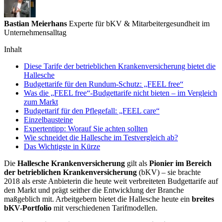
Bastian Meierhans
Experte für bKV & Mitarbeitergesundheit im
Unternehmensalltag
Inhalt
Diese Tarife der betrieblichen Krankenversicherung bietet die
Hallesche
Budgettarife für den Rundum-Schutz: „FEEL free“
Was die „FEEL free“-Budgettarife nicht bieten – im Vergleich
zum Markt
Budgettarif für den Pflegefall: „FEEL care“
Einzelbausteine
Expertentipp: Worauf Sie achten sollten
Wie schneidet die Hallesche im Testvergleich ab?
Das Wichtigste in Kürze
Die
Hallesche Krankenversicherung
gilt als
Pionier im Bereich
der betrieblichen Krankenversicherung
(bKV) – sie brachte
2018 als erste Anbieterin die heute weit verbreiteten Budgettarife auf
den Markt und prägt seither die Entwicklung der Branche
maßgeblich mit. Arbeitgebern bietet die Hallesche heute ein
breites
bKV-Portfolio
mit verschiedenen Tarifmodellen.