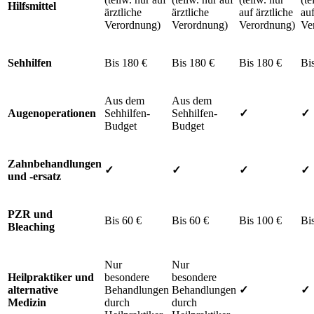
Hilfsmittel
ärztliche
ärztliche
auf ärztliche
auf
Verordnung)
Verordnung)
Verordnung)
Ve
Sehhilfen
Bis 180 €
Bis 180 €
Bis 180 €
Bi
Aus dem
Aus dem
Augenoperationen
Sehhilfen-
Sehhilfen-
✓
✓
Budget
Budget
Zahnbehandlungen
✓
✓
✓
✓
und -ersatz
PZR und
Bis 60 €
Bis 60 €
Bis 100 €
Bi
Bleaching
Nur
Nur
Heilpraktiker und
besondere
besondere
alternative
Behandlungen
Behandlungen
✓
✓
Medizin
durch
durch