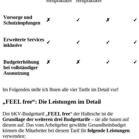
Heilpraktiker
Heilpraktiker
Vorsorge und
✗
✓
✗
✓
Schutzimpfungen
Erweiterte Services
✓
✓
✓
✓
inklusive
Budgeterhöhung
✗
✗
✓
✓
bei vollständiger
Ausnutzung
Im Folgenden stelle ich Ihnen alle vier Tarife im Detail vor!
„FEEL free“: Die Leistungen im Detail
Der bKV-Budgettarif „
FEEL free
“ der Hallesche ist die
Grundlage der weiteren drei Budgettarife
– sie alle bauen auf
diesem auf. Das vom Arbeitgeber gewählte Gesundheitsbudget
können die Mitarbeiter bei diesem Tarif für
folgende Leistungen
verwenden: