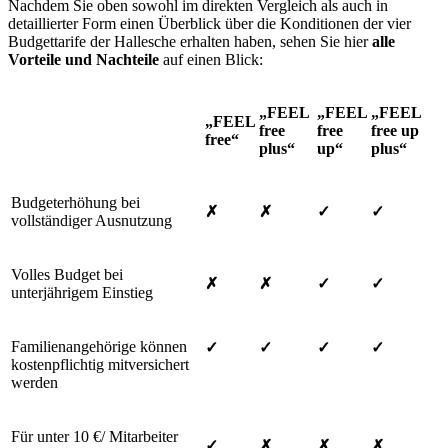
Nachdem Sie oben sowohl im direkten Vergleich als auch in
detaillierter Form einen Überblick über die Konditionen der vier
Budgettarife der Hallesche erhalten haben, sehen Sie hier
alle
Vorteile und Nachteile
auf einen Blick:
„FEEL
„FEEL
„FEEL
„FEEL
free
free
free up
free“
plus“
up“
plus“
Budgeterhöhung bei
✗
✗
✓
✓
vollständiger Ausnutzung
Volles Budget bei
✗
✗
✓
✓
unterjährigem Einstieg
Familienangehörige können
✓
✓
✓
✓
kostenpflichtig mitversichert
werden
Für unter 10 €/ Mitarbeiter
✓
✗
✗
✗