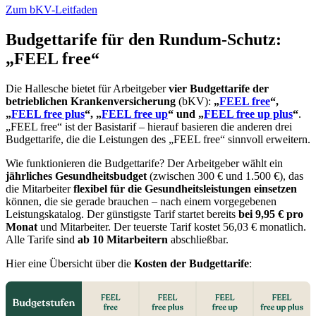
Zum bKV-Leitfaden
Budgettarife für den Rundum-Schutz:
„FEEL free“
Die Hallesche bietet für Arbeitgeber
vier Budgettarife der
betrieblichen Krankenversicherung
(bKV):
„
FEEL free
“,
„
FEEL free plus
“, „
FEEL free up
“ und „
FEEL free up plus
“
.
„FEEL free“ ist der Basistarif – hierauf basieren die anderen drei
Budgettarife, die die Leistungen des „FEEL free“ sinnvoll erweitern.
Wie funktionieren die Budgettarife? Der Arbeitgeber wählt ein
jährliches Gesundheitsbudget
(zwischen 300 € und 1.500 €), das
die Mitarbeiter
flexibel für die Gesundheitsleistungen einsetzen
können, die sie gerade brauchen – nach einem vorgegebenen
Leistungskatalog. Der günstigste Tarif startet bereits
bei 9,95 € pro
Monat
und Mitarbeiter. Der teuerste Tarif kostet 56,03 € monatlich.
Alle Tarife sind
ab 10 Mitarbeitern
abschließbar.
Hier eine Übersicht über die
Kosten der Budgettarife
: