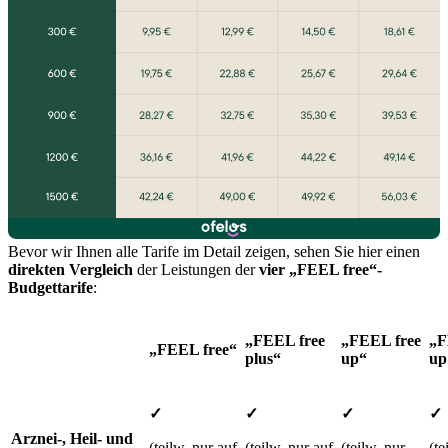
Bevor wir Ihnen alle Tarife im Detail zeigen, sehen Sie hier einen
direkten Vergleich
der Leistungen der
vier „FEEL free“-
Budgettarife
:
„FEEL free
„FEEL free
„F
„FEEL free“
plus“
up“
up
✓
✓
✓
✓
Arznei-, Heil- und
(teilw. nur auf
(teilw. nur auf
(teilw. nur
(te