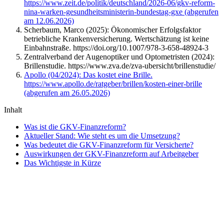
https://www.zeit.de/politik/deutschland/2026-06/gkv-reform-
nina-warken-gesundheitsministerin-bundestag-gxe (abgerufen
am 12.06.2026)
Scherbaum, Marco (2025): Ökonomischer Erfolgsfaktor
betriebliche Krankenversicherung. Wertschätzung ist keine
Einbahnstraße. https://doi.org/10.1007/978-3-658-48924-3
Zentralverband der Augenoptiker und Optometristen (2024):
Brillenstudie. https://www.zva.de/zva-ubersicht/brillenstudie/
Apollo (04/2024): Das kostet eine Brille.
https://www.apollo.de/ratgeber/brillen/kosten-einer-brille
(abgerufen am 26.05.2026)
Inhalt
Was ist die GKV-Finanzreform?
Aktueller Stand: Wie steht es um die Umsetzung?
Was bedeutet die GKV-Finanzreform für Versicherte?
Auswirkungen der GKV-Finanzreform auf Arbeitgeber
Das Wichtigste in Kürze