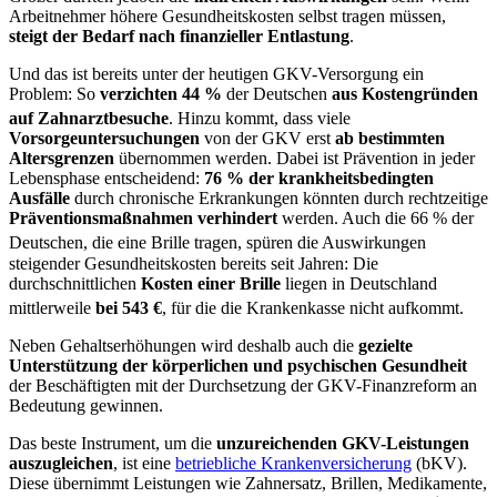
Arbeitnehmer höhere Gesundheitskosten selbst tragen müssen,
steigt der Bedarf nach finanzieller Entlastung
.
Und das ist bereits unter der heutigen GKV-Versorgung ein
Problem: So
verzichten 44 %
der Deutschen
aus Kostengründen
auf Zahnarztbesuche
.
Hinzu kommt, dass viele
Vorsorgeuntersuchungen
von der GKV erst
ab bestimmten
Altersgrenzen
übernommen werden. Dabei ist Prävention in jeder
Lebensphase entscheidend:
76 % der krankheitsbedingten
Ausfälle
durch chronische Erkrankungen könnten durch rechtzeitige
Präventionsmaßnahmen verhindert
werden. Auch die 66 % der
Deutschen
, die eine Brille tragen, spüren die Auswirkungen
steigender Gesundheitskosten bereits seit Jahren: Die
durchschnittlichen
Kosten einer Brille
liegen in Deutschland
mittlerweile
bei 543 €
, für die die Krankenkasse nicht aufkommt.
Neben Gehaltserhöhungen wird deshalb auch die
gezielte
Unterstützung der körperlichen und psychischen Gesundheit
der Beschäftigten mit der Durchsetzung der GKV-Finanzreform an
Bedeutung gewinnen.
Das beste Instrument, um die
unzureichenden GKV-Leistungen
auszugleichen
, ist eine
betriebliche Krankenversicherung
(bKV).
Diese übernimmt Leistungen wie Zahnersatz, Brillen, Medikamente,