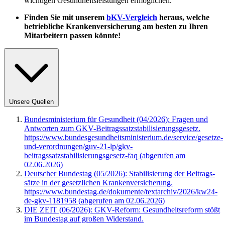
wichtigen Gesundheitsleistungen ermöglichen.
Finden Sie mit unserem
bKV-Vergleich
heraus, welche
betriebliche Krankenversicherung am besten zu Ihren
Mitarbeitern passen könnte!
Unsere Quellen
Bundesministerium für Gesundheit (04/2026): Fragen und
Antworten zum GKV-Beitragssatzstabilisierungsgesetz.
https://www.bundesgesundheitsministerium.de/service/gesetze-
und-verordnungen/guv-21-lp/gkv-
beitragssatzstabilisierungsgesetz-faq (abgerufen am
02.06.2026)
Deutscher Bundestag (05/2026): Stabilisierung der Beitrags­
sätze in der gesetzlichen Krankenversicherung.
https://www.bundestag.de/dokumente/textarchiv/2026/kw24-
de-gkv-1181958 (abgerufen am 02.06.2026)
DIE ZEIT (06/2026): GKV-Reform: Gesundheitsreform stößt
im Bundestag auf großen Widerstand.